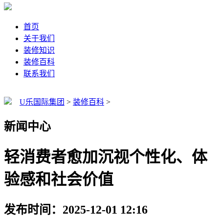
首页
关于我们
装修知识
装修百科
联系我们
U乐国际集团
>
装修百科
>
新闻中心
轻消费者愈加沉视个性化、体
验感和社会价值
发布时间：2025-12-01 12:16