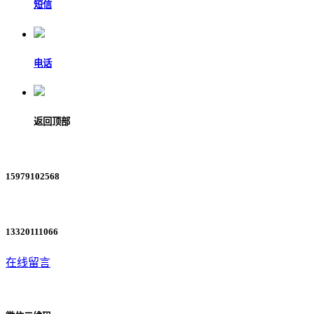
短信
电话
返回顶部
15979102568
13320111066
在线留言