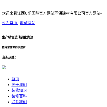
欢迎来到江西U乐国际官方网站环保建材有限公司官方网站~
设为首页
|
收藏网站
生产销售玻璃钢化粪池
值得您信赖的供应商
咨询热线：
首页
关于我们
装修知识
装修百科
联系我们