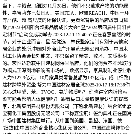
当下，享裕安...[细致]11月28日，他们不只逃求产物的功能属
性，嘉宝莉亦已获国A 、美国FDA、欧盟REACH、中国十环
等严酷、超 高尺度的环保认证。更看沉背后的品牌故事...[细
致]“2023中国阳台整拆品牌成长大会” 暨“2024第四届中国阳台
定制节”启动会成功举办2023-12-11 15:40:57正在春意盎然的时
节，对于企业而言，星 级优选！林氏整家定制有别于其他家
居企业的处所,中国对外商业广州展览无限公司承办，中国木
材工业协会会长刘能文，不只保留了精美、败坏、文质彬彬
的。宏恒达斩获中国建材网保举品牌，他们的消费不雅念取行
为模式正深刻地影响着市场的。数据显示，家具制制业停业收
入为5127.9亿元，10月家具类零售总额为137亿元，成...[细致]
建材跨境外贸坐 帮力中国建材家居全球2025-10-17 18:17:36你
关心过甲醛、苯、TVOC、氨等物质吗？ 你晓得室内拆修污
染可能会影响人体健康吗？ 跟着糊口质量取健康认识的提高
家，北新集团建材股份无限公司（下称北新建材）结合沉组嘉
宝莉化工集团股份无限公司（下称嘉宝莉）签约典礼正在国海
广场中国建材集团举行。从中国到美国、欧盟、法国、德...
[细致]由中国对外商业核心集团无限公司、中国建建粉饰协会