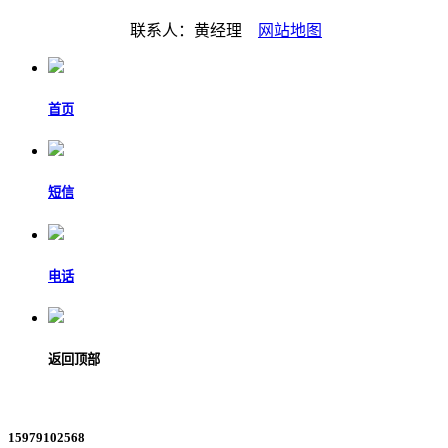
联系人：黄经理
网站地图
首页
短信
电话
返回顶部
15979102568