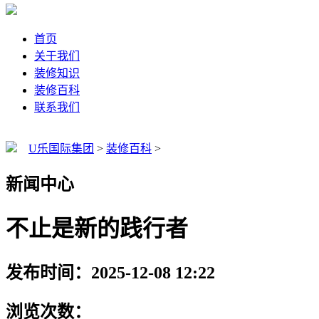
首页
关于我们
装修知识
装修百科
联系我们
U乐国际集团
>
装修百科
>
新闻中心
不止是新的践行者
发布时间：2025-12-08 12:22
浏览次数：