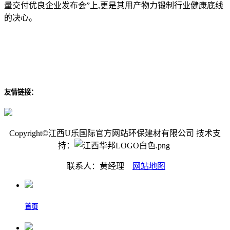
量交付优良企业发布会”上,更是其用产物力锻制行业健康底线
的决心。
友情链接：
Copyright©江西U乐国际官方网站环保建材有限公司 技术支
持：
联系人：黄经理
网站地图
首页