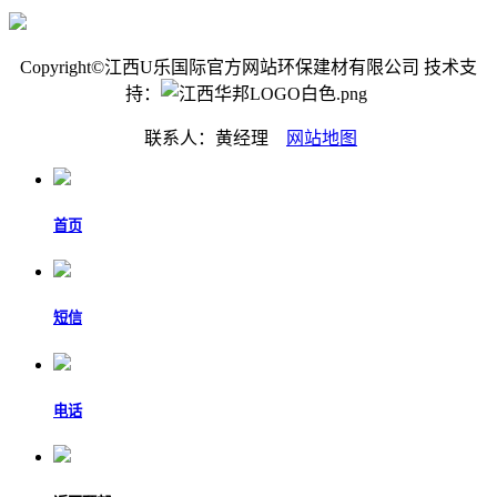
Copyright©江西U乐国际官方网站环保建材有限公司 技术支
持：
联系人：黄经理
网站地图
首页
短信
电话