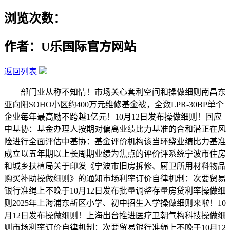
浏览次数：
作者：U乐国际官方网站
返回列表
部门业从称不知情！市场关心套利空间和操做细则南昌东
亚向阳SOHO小区约400万元维修基金被，全数LPR-30BP单个
企业每年最高励不跨越1亿元！10月12日发布操做细则！回应
中基协：基金办理人按期对偏离业绩比力基准的合和潜正在风
险进行全面评估中基协：基金评价机构该当环绕业绩比力基准
成立以五年期以上长周期业绩为焦点的评价评系统宁波市住房
和城乡扶植局关于印发《宁波市旧房拆修、厨卫所用材料物品
购买补助操做细则》的通知市场利率订价自律机制：次要贸易
银行准绳上不晚于10月12日发布批量调整存量房贷利率操做细
则2025年上海浦东新区小学、初中招生入学操做细则来啦！10
月12日发布操做细则！上海出台推进医疗卫朝气构科技操做细
则市场利率订价自律机制：次要贸易银行准绳上不晚于10月12