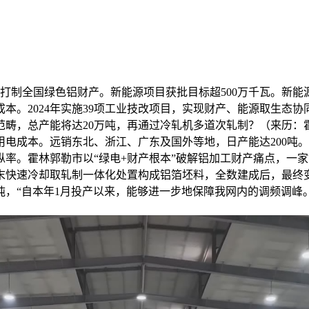
全国绿色铝财产。新能源项目获批目标超500万千瓦。新能源
本。2024年实施39项工业技改项目，实现财产、能源取生态
范畴，总产能将达20万吨，再通过冷轧机多道次轧制？（来历：
成本。远销东北、浙江、广东及国外等地，日产能达200吨。原
率。霍林郭勒市以“绿电+财产根本”破解铝加工财产痛点，一
颠末快速冷却取轧制一体化处置构成铝箔坯料，全数建成后，最终变
万吨，“自本年1月投产以来，能够进一步地保障我网内的调频调峰