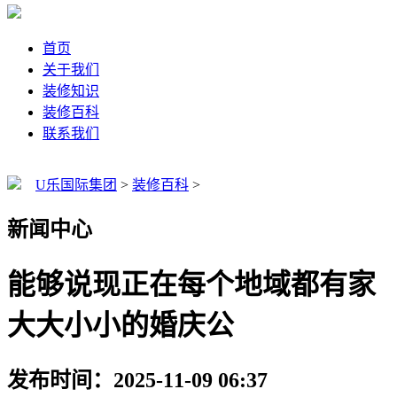
首页
关于我们
装修知识
装修百科
联系我们
U乐国际集团
>
装修百科
>
新闻中心
能够说现正在每个地域都有家
大大小小的婚庆公
发布时间：2025-11-09 06:37