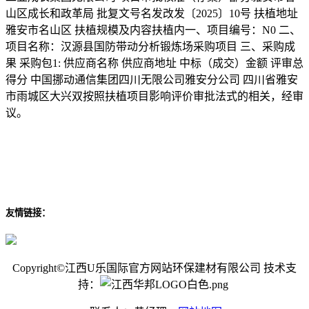
山区成长和政革局 批复文号名发改发〔2025〕10号 扶植地址
雅安市名山区 扶植规模及内容扶植内一、项目编号：N0 二、
项目名称：汉源县国防带动分析锻炼场采购项目 三、采购成
果 采购包1: 供应商名称 供应商地址 中标（成交）金额 评审总
得分 中国挪动通信集团四川无限公司雅安分公司 四川省雅安
市雨城区大兴双按照扶植项目影响评价审批法式的相关，经审
议。
友情链接：
Copyright©江西U乐国际官方网站环保建材有限公司 技术支
持：