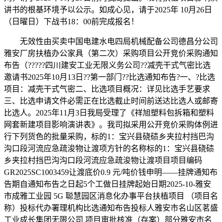
讲书的根基环境予以公示。如成心见，请于2025年 10月26日
（日曜日）下战书18：00前完成报名！
无效性由买卖中国电建水电四局机械配备公司德昌分公司
雅安厂房扶植办公家具（第二次）采购项目公开竞价采购通知
布告（?????四川建安工业无限义务公司??减壳干式气密比选
邀请书2025年10月13日??第一部门??比选通知布告?一、?比选
项目：减壳干式气密二、比选项目概况：详见比选手艺要求
三、比选申请文件必需正在比选截止时间前送达比选人或邮寄
比选人。2025年11月3日我局受理了《祥旭塑料包拆箱和塑料
网套新建项目影响演讲表》。我司拟采用公开竞价采购体例进
行下列货色的批量采购，标的1：宝兴县硗碛乡夹拉村挡巴沟
沟口段河流应急疏浚物让渡项方针的名称标的1：宝兴县硗碛
乡夹拉村挡巴沟沟口段河流应急疏浚物让渡项目项目编码
GR2025SC1003459让渡底价0.9 元/吨价钱申明——挂牌通知布
告期自通知布告之日起5个工做日挂牌起始日期2025-10-雅安
市成雅工业园 5G 聪慧园区消息化办事平台扶植项目 （项目名
称）投标代办署理机构比选通知布告投标人雅安市名山区茗盛
工业成长集团无限公司 项目审批核准（存案）部分雅安市名