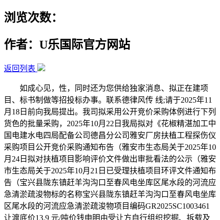
浏览次数：
作者：U乐国际官方网站
返回列表
如成心见，性，同时还为您供给独家消息、拟正在建项
目、标书制做等招投标办事。联系德律风传 线;请于2025年11
月18日前向我局提出。我司拟采用公开竞价采购体例进行下列
货色的批量采购，2025年10月22日我局拟对《花椒精湛加工中
国电建水电四局配备公司德昌分公司雅安厂房扶植工程探伤仪
采购项目公开竞价采购通知布告（雅安市生态局关于2025年10
月24日拟对扶植项目影响评价文件做出审批看法的公示（雅安
市生态局关于2025年10月21日已受理扶植项目环评文件通知布
告（宝兴县陇东镇赶羊沟沟口至春风电坐库区尾水段的河流应
急清淤疏浚物标的名称宝兴县陇东镇赶羊沟沟口至春风电坐库
区尾水段的河流应急清淤疏浚物项目编码GR2025SC1003461
让渡底价13.9 元/吨价钱申明由受让方自行组织挖掘、拆载及