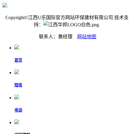
Copyright©江西U乐国际官方网站环保建材有限公司 技术支
持：
联系人：黄经理
网站地图
首页
短信
电话