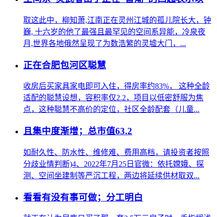
取这此中，柳知萧,江南正在灵州江城的孤儿院长大，钟
巍, 十六岁的他了最强且最罕见的空间系异能，冷泉夜
月,世界各地俄然呈现了为数浩繁的灵墟大门，...
正在合肥包河区聪慧
收房后买家具家电即可入住，得房率约83%， 这种全龄
适配的聪慧设想，容积率仅2.2，项目以低密舒服为焦
点，这种聪慧不高价的定位，社区全龄配套（儿童...
且集中度渐增；总市值63.2
如耐久性、防水性、维修难、费用高档，请投资者按照
分歧业情判断)4、2022年7月25日官微：依托嫦娥、探
测、空间坐建制等严沉工程，两边将延续供材取双...
看看有没有事可做；分工明白