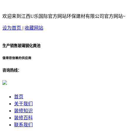
欢迎来到江西U乐国际官方网站环保建材有限公司官方网站~
设为首页
|
收藏网站
生产销售玻璃钢化粪池
值得您信赖的供应商
咨询热线：
首页
关于我们
装修知识
装修百科
联系我们