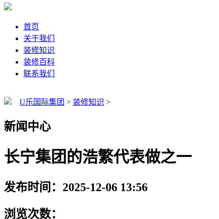
首页
关于我们
装修知识
装修百科
联系我们
U乐国际集团
>
装修知识
>
新闻中心
长宁集团的浩繁代表做之一
发布时间：2025-12-06 13:56
浏览次数：