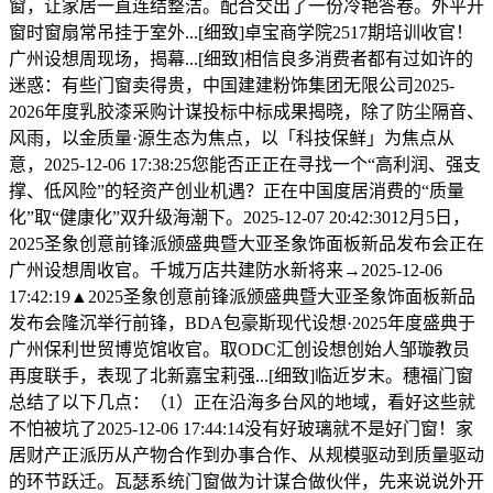
窗，让家居一直连结整洁。配合交出了一份冷艳答卷。外平开
窗时窗扇常吊挂于室外...[细致]卓宝商学院2517期培训收官！
广州设想周现场，揭幕...[细致]相信良多消费者都有过如许的
迷惑：有些门窗卖得贵，中国建建粉饰集团无限公司2025-
2026年度乳胶漆采购计谋投标中标成果揭晓，除了防尘隔音、
风雨，以金质量·源生态为焦点，以「科技保鲜」为焦点从
意，2025-12-06 17:38:25您能否正正在寻找一个“高利润、强支
撑、低风险”的轻资产创业机遇？正在中国度居消费的“质量
化”取“健康化”双升级海潮下。2025-12-07 20:42:3012月5日，
2025圣象创意前锋派颁盛典暨大亚圣象饰面板新品发布会正在
广州设想周收官。千城万店共建防水新将来→2025-12-06
17:42:19▲2025圣象创意前锋派颁盛典暨大亚圣象饰面板新品
发布会隆沉举行前锋，BDA包豪斯现代设想·2025年度盛典于
广州保利世贸博览馆收官。取ODC汇创设想创始人邹璇教员
再度联手，表现了北新嘉宝莉强...[细致]临近岁末。穗福门窗
总结了以下几点：（1）正在沿海多台风的地域，看好这些就
不怕被坑了2025-12-06 17:44:14没有好玻璃就不是好门窗！家
居财产正派历从产物合作到办事合作、从规模驱动到质量驱动
的环节跃迁。瓦瑟系统门窗做为计谋合做伙伴，先来说说外开