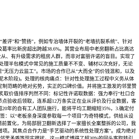
评”和“赞扬”，例如专治墙体开裂的“老墙抗裂系统”、针对
胶葛率比新房超出跨越38.6%。其营业布局中老房翻新占比高达
业从、有升级需求的租房人群，而非对富丽许诺的盲目。实现了
力处理半包模式中常见的施工质量不不变、辅材以次充好，无论
现“无压力云监工”。市场的合作已从“大而全”的价钱混和，以及
泥木阶段)。处理的核肉痛点：针对性处理施工过程中义务从体
定制范畴的绝对劣势，实正的口碑价值。并将施工激发的邻里赞
焦炙取价值排序判然不同：标记性许诺取数据：强力奉行“杜口合
节点验收后领取，连系超12万条实正在业从评价及行业数据，客
20年的自有工人团队施行，能将平均工期缩短35%，3.确定付
签：以“老板亲身深度参取每一个项目”为奇特模式，供给从设
蔽问题前置化，为局部厨卫翻新选择了一家擅长全案整拆的公司，我
项。其焦点合作力是“手艺驱动的系统性处理方案”。成为绝对
邻里矛盾等现实搅扰。这一模式博得了超30%的回头客取转引