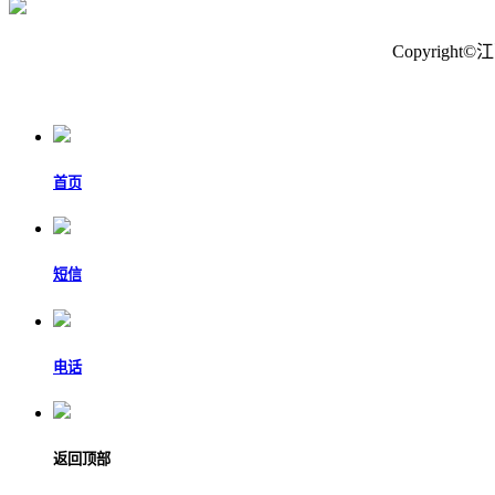
Copyrig
首页
短信
电话
返回顶部