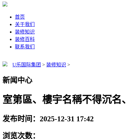
首页
关于我们
装修知识
装修百科
联系我们
U乐国际集团
>
装修知识
>
新闻中心
室第區、樓宇名稱不得沉名、
发布时间：2025-12-31 17:42
浏览次数：