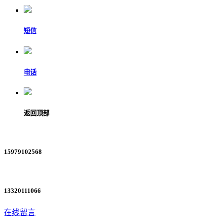
短信
电话
返回顶部
15979102568
13320111066
在线留言