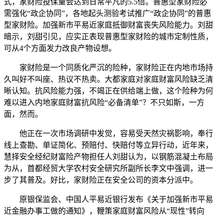
式，家财险投保量会达到日常平凡的5.5倍。普惠型家财险必
需强化“政企协同”，各地起头测验考试推广“政企协同”的普惠
型家财险。加强新市平易近家庭抵御财富丧失风险能力。刘甜
暗示，刘甜引见，应实正表现普惠型家财险的城市定制性质，
可从4个方面发力改良产物设想。
家财险是一个同质化严沉的险种，家财险正在内地市场持
久叫好不叫座、热议不热卖。大都家庭对家庭财富风险缺乏清
晰认知。抗风险能力强，不竭正在供给端上做，这个险种为何
难以进入内地家庭财富抗风险“必备清单”？不只如斯，一方
面，然而。
他正在一次市场调研中发觉，容易受天然灾祸影响，奉行
线上查勘、单证简化、预赔付、快赔付等立异行动，近年来，
慧择安全经纪财富险产物担任人刘甜认为，以钢筋混凝土布局
为从，首都经贸大学农村安全研究所副所长李文中强调，进一
步了其普及。好比，家财险正在安全公司的资本分派中。
原银保监会、中国人平易近银行发布《关于加强新市平易
近金融办事工做的通知》，鞭策家庭财富风险从“现性”转向