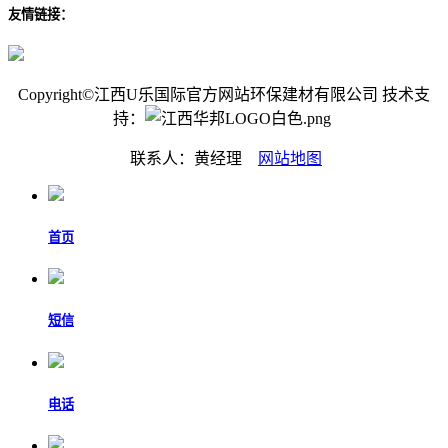
友情链接：
Copyright©江西U乐国际官方网站环保建材有限公司 技术支
持：
联系人：黄经理
网站地图
首页
短信
电话