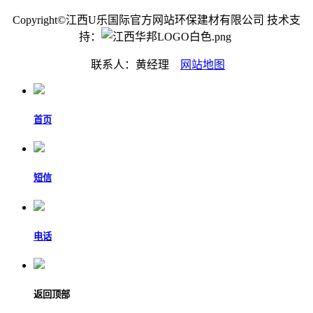
Copyright©江西U乐国际官方网站环保建材有限公司 技术支
持：
联系人：黄经理
网站地图
首页
短信
电话
返回顶部