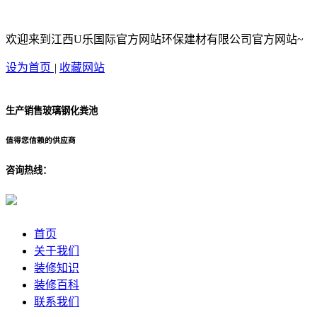
欢迎来到江西U乐国际官方网站环保建材有限公司官方网站~
设为首页
|
收藏网站
生产销售玻璃钢化粪池
值得您信赖的供应商
咨询热线：
首页
关于我们
装修知识
装修百科
联系我们