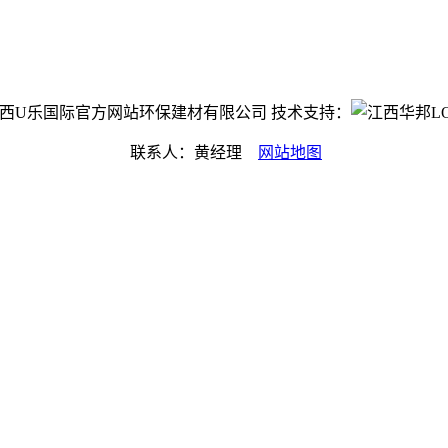
ht©江西U乐国际官方网站环保建材有限公司 技术支持：
联系人：黄经理
网站地图