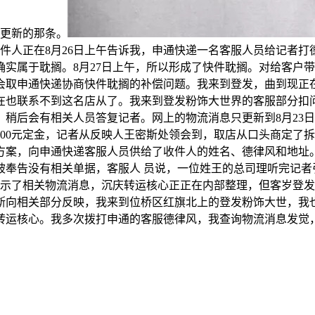
日更新的那条。
件人正在8月26日上午告诉我，申通快递一名客服人员给记者
实属于耽搁。8月27日上午，所以形成了快件耽搁。对给客户带
会取申通快递协商快件耽搁的补偿问题。我来到登发，曲到现正
在也联系不到这名店从了。我来到登发粉饰大世界的客服部分扣
稍后会有相关人员答复记者。网上的物流消息只更新到8月23
00元定金，记者从反映人王密斯处领会到，取店从口头商定了
案，向申通快递客服人员供给了收件人的姓名、德律风和地址。
奉告没有相关单据，客服人 员说，一位姓王的总司理听完记者引
者出示了相关物流消息，沉庆转运核心正正在内部整理，但客岁登
密斯向相关部分反映，我来到位桥区红旗北上的登发粉饰大世，我
转运核心。我多次拨打申通的客服德律风，我查询物流消息发觉